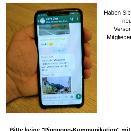
Haben Sie
neu
Versor
Mitgliede
Bitte keine "Pingpong-Kommunikation" mit S