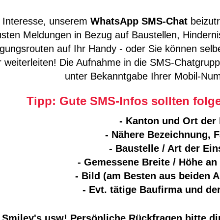
 Interesse, unserem
WhatsApp SMS-Chat
beizut
sten Meldungen in Bezug auf Baustellen, Hindern
gungsrouten auf Ihr Handy - oder Sie können selb
r weiterleiten! Die Aufnahme in die SMS-Chatgruppe
unter Bekanntgabe Ihrer Mobil-N
Tipp: Gute SMS-Infos sollten fol
- Kanton und Ort der 
- Nähere Bezeichnung, F
- Baustelle / Art der E
- Gemessene Breite / Höhe an 
- Bild (am Besten aus beiden 
- Evt. tätige Baufirma und de
miley's usw! Persönliche Rückfragen bitte dir