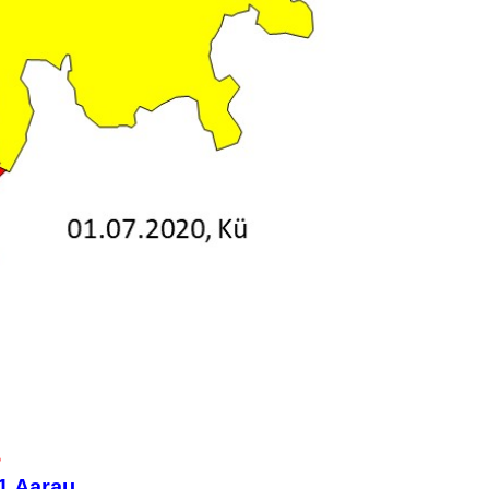
B
1 Aarau