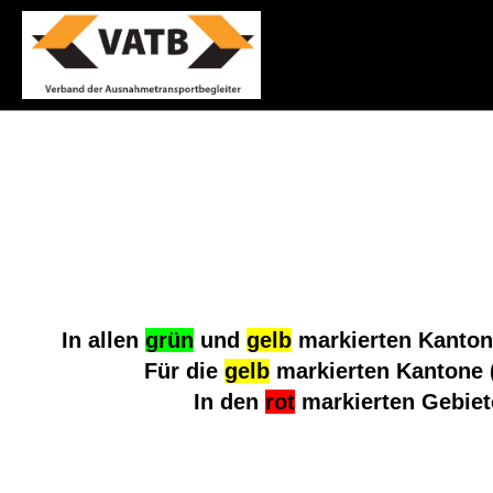
In allen
grün
und
gelb
markierten Kantone
Für die
gelb
markierten Kantone (
In den
rot
markierten Gebiete