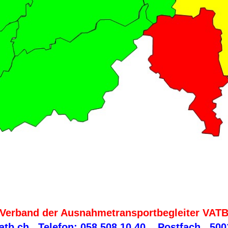
Verband der Ausnahmetransportbegleiter VAT
atb.ch
Telefon: 058 508 10 40, Postfach 500